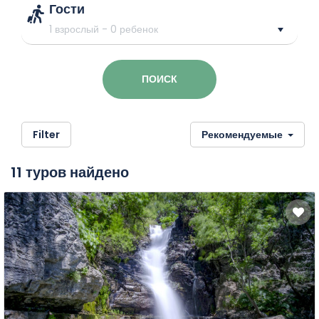
Гости
1 взрослый
-
0 ребенок
ПОИСК
Filter
Рекомендуемые
11 туров найдено
Тип
тура
Джип