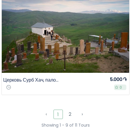
5.000 ֏
Церковь Сурб Хач, паломничество к часовне Сурб Ованнес
0
0
‹
2
›
1
Showing 1 - 9 of 11 Tours